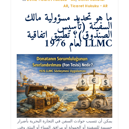
AR
,
Ticaret Hukuku - AR
ما هو تحديد مسؤولية مالك
السفينة (تأسيس
الصندوق)؟ تطبيق اتفاقية
LLMC لعام 1976
يمكن أن تتسبب حوادث السفن في التجارة البحرية بأضرار
جسيمة للسفينة أو الحمولة أو مرافق الميناء أو البيئة. وفي