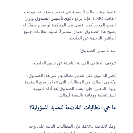
عندما يرغب مالك السفينة في تحديد مسؤوليته بموجب
اتفاقية LLMC، فإنه يرفع
دعوى تأسيس الصندوق
ويودع
المبلغ المحدد كحد أقصى في المحكمة أو يقدم ضمانًا له.
يصبح هذا الصندوق مصدرًا مشتركًا لتلبية مطالبات جميع
الدائنين الناجمة عن الحادث.
عند تأسيس الصندوق؛
تتوقف الدعاوى الفردية الناشئة عن نفس الحادث،
يُجبر الدائنون على تقديم مطالباتهم عبر هذا الصندوق،
ويُحمى المالك من المطالبات التي تتجاوز مبلغ الصندوق.
وبهذا المعنى، فإن إنشاء الصندوق يُعد أداة قانونية
استراتيجية ووقائية بالنسبة للمالك.
ما هي المطالبات الخاضعة لتحديد المسؤولية؟
وفقًا لاتفاقية LLMC، فإن المطالبات التالية على وجه
الخصوص تندرج ضمن نطاق تحديد المسؤولية: