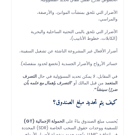
الأضرار التي تلحق بمنشآت الموانئ، والأرصفة،
والمراسي،
الأضرار التي تلحق بالبنى التحتية الساحلية والبحرية
(الكابلات، خطوط الأنابيب)،
أضرار الأفعال غير المشروعة الناشئة عن تشغيل السفينة،
خسائر الأرواح والأضرار الجسدية (تخضع لحدود منفصلة).
في المقابل، لا يمكن تحديد المسؤولية في حال
التصرف
المتعمد
من قبل المالك أو “
التصرف بإهمال مع علمه بأن
ضررًا سينشأ”
.
كيف يتم تحديد مبلغ الصندوق؟
يُحسب مبلغ الصندوق بناءً على
الحمولة الإجمالية (GT)
للسفينة ووحدات حقوق السحب الخاصة (SDR) المحددة
في اتفاقية LLMC. وتُحدد حدود منفصلة لأضرار الأرواح