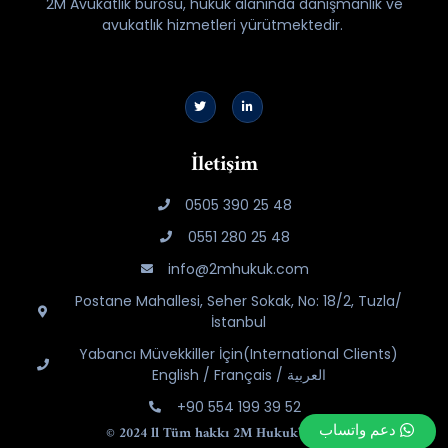
2M Avukatlık bürosu, hukuk alanında danışmanlık ve
avukatlık hizmetleri yürütmektedir.
İletişim
0505 390 25 48
0551 280 25 48
info@2mhukuk.com
Postane Mahallesi, Seher Sokak, No: 18/2, Tuzla/
İstanbul
Yabancı Müvekkiller İçin(International Clients)
English / Français / العربية
+90 554 199 39 52
دعم واتساب
© 2024 ll Tüm hakkı
2M Hukuk
'a aittir.