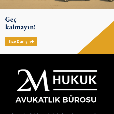
Geç
kalmayın!
Bize Danışın