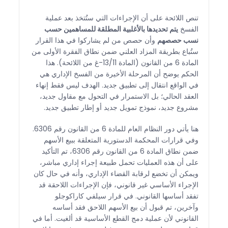
تنص اللائحة على أن الإجراءات التي ستُتخذ بعد عملية
الفسخ
يتم تحديدها بالأغلبية المطلقة للمساهمين حسب
نسب حصصهم
وأن حصص من لم يشاركوا في هذا القرار
ستُباع بطريقة المزاد العلني ضمن نطاق الفقرة الأولى من
المادة 6 من القانون (المادة 13/11-غ من اللائحة). هذا
الحكم يوضح أن المرحلة الأخيرة من الفسخ الإداري هي
في الواقع انتقال إلى تطبيق جديد. الهدف ليس فقط إنهاء
العقد الحالي؛ بل الاستمرار في التحول مع مقاول جديد،
مشروع جديد، نموذج تمويل جديد أو إطار تطبيق جديد.
هنا يأتي دور النظام العام للمادة 6 من القانون رقم 6306.
وفي قرارات المحكمة الدستورية المتعلقة ببيع الأسهم
ضمن نطاق المادة 6 من القانون رقم 6306، تم التأكيد
على أن هذه العمليات تحمل طبيعة إجراء إداري مباشر،
ويمكن أن تخضع لرقابة القضاء الإداري، وأنه في حال كان
الإجراء الأساسي غير قانوني، فإن الإجراءات اللاحقة قد
تفقد أساسها القانوني. في قرار سيلفي كاراكوجلو
وآخرين، تم قبول أن بيع الأسهم اللاحق فقد أساسه
القانوني لأن عملية دمج القطع الأساسية قد ألغيت. أما في