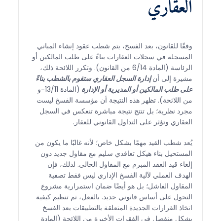
العقاري
وفقًا للقانون، بعد الفسخ، يتم شطب عقود إنشاء المباني
المسجلة في سجلات العقارات بناءً على طلب المالكين أو
الرئاسة (المادة 6/14 من القانون). وتكرر اللائحة ذلك،
مشيرة إلى أن
إدارة السجل العقاري ستقوم بالشطب بناءً
على طلب المالكين أو المديرية أو الإدارة
(المادة 13/11-و
من اللائحة). تظهر هذه النتيجة أن مؤسسة الفسخ ليست
مجرد نظرية؛ بل تنتج نتيجة مباشرة تنعكس في السجل
العقاري وتؤثر على التداول القانوني للعقار.
يُعد شطب القيد مهمًا بشكل خاص؛ لأنه غالبًا ما يكون من
المستحيل بناء هيكل تعاقدي سليم مع مقاول جديد دون
إلغاء قيد العقد المبرم مع المقاول الحالي. لذلك، فإن
الهدف العملي لآلية الفسخ الإداري ليس فقط تصفية
المقاول الفاشل؛ بل هو أيضًا ضمان استمرارية مشروع
التحول على أساس قانوني جديد. بالفعل، تم تنظيم كيفية
اتخاذ القرارات الجديدة المتعلقة بالتطبيقات بعد الفسخ
بشكل منفصل في الفقرات الأخيرة من اللائحة (المادة