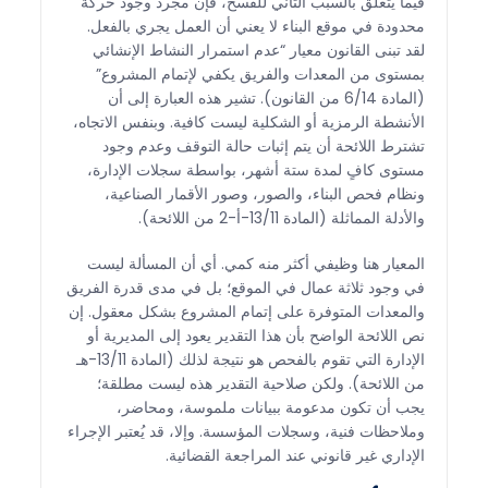
فيما يتعلق بالسبب الثاني للفسخ، فإن مجرد وجود حركة
محدودة في موقع البناء لا يعني أن العمل يجري بالفعل.
لقد تبنى القانون معيار “عدم استمرار النشاط الإنشائي
بمستوى من المعدات والفريق يكفي لإتمام المشروع”
(المادة 6/14 من القانون). تشير هذه العبارة إلى أن
الأنشطة الرمزية أو الشكلية ليست كافية. وبنفس الاتجاه،
تشترط اللائحة أن يتم إثبات حالة التوقف وعدم وجود
مستوى كافٍ لمدة ستة أشهر، بواسطة سجلات الإدارة،
ونظام فحص البناء، والصور، وصور الأقمار الصناعية،
والأدلة المماثلة (المادة 13/11-أ-2 من اللائحة).
المعيار هنا وظيفي أكثر منه كمي. أي أن المسألة ليست
في وجود ثلاثة عمال في الموقع؛ بل في مدى قدرة الفريق
والمعدات المتوفرة على إتمام المشروع بشكل معقول. إن
نص اللائحة الواضح بأن هذا التقدير يعود إلى المديرية أو
الإدارة التي تقوم بالفحص هو نتيجة لذلك (المادة 13/11-هـ
من اللائحة). ولكن صلاحية التقدير هذه ليست مطلقة؛
يجب أن تكون مدعومة ببيانات ملموسة، ومحاضر،
وملاحظات فنية، وسجلات المؤسسة. وإلا، قد يُعتبر الإجراء
الإداري غير قانوني عند المراجعة القضائية.