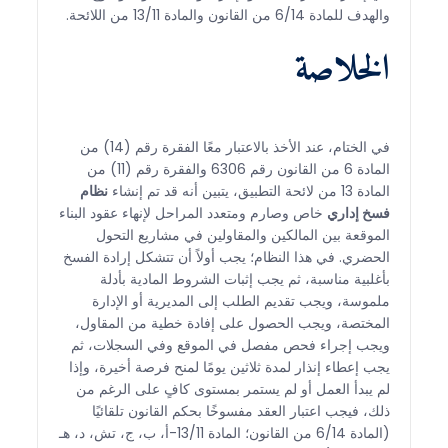
والهدف للمادة 6/14 من القانون والمادة 13/11 من اللائحة.
الخلاصة
في الختام، عند الأخذ بالاعتبار معًا الفقرة رقم (14) من
المادة 6 من القانون رقم 6306 والفقرة رقم (11) من
المادة 13 من لائحة التطبيق، يتبين أنه قد تم إنشاء
نظام
فسخ إداري
خاص وصارم ومتعدد المراحل لإنهاء عقود البناء
الموقعة بين المالكين والمقاولين في مشاريع التحول
الحضري. في هذا النظام؛ يجب أولاً أن تتشكل إرادة الفسخ
بأغلبية مناسبة، ثم يجب إثبات الشروط المادية بأدلة
ملموسة، ويجب تقديم الطلب إلى المديرية أو الإدارة
المختصة، ويجب الحصول على إفادة خطية من المقاول،
ويجب إجراء فحص مفصل في الموقع وفي السجلات، ثم
يجب إعطاء إنذار لمدة ثلاثين يومًا لمنح فرصة أخيرة، وإذا
لم يبدأ العمل أو لم يستمر بمستوى كافٍ على الرغم من
ذلك، فيجب اعتبار العقد مفسوخًا بحكم القانون تلقائيًا
(المادة 6/14 من القانون؛ المادة 13/11-أ، ب، ج، تش، د، هـ