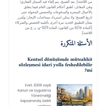
من اللائحة). بعد الفسخ، يتم إلغاء قيد السجل العقاري؛
وفي المقابل، تُطبق أحكام القانون العام فيما يتعلق
بالأعمال المنجزة والمدفوعات والحصص المحولة حتى
تاريخ الفسخ؛ ولا يمكن استرداد مساعدات الإيجار؛ ويُقرر
بشأن التطبيق الجديد مرة أخرى بأغلبية الحصص والشركاء
(المادة 6/14 من القانون؛ المادة 13/11-و، ز، غ من
اللائحة).
الأسئلة المتكررة
Kentsel dönüşümde müteahhit
sözleşmesi idari yolla feshedilebilir
mi?
Evet. 6306 sayılı
Kanun ve Uygulama
Yönetmeliği
kapsamında, belirli
şartların