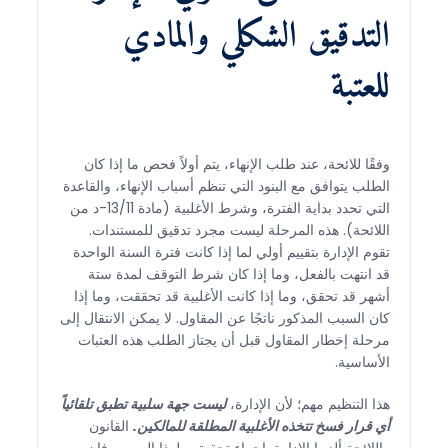
التدقيق الشكلي والمادي
للعتبة
وفقًا للائحة، عند طلب الإنهاء، يتم أولاً فحص ما إذا كان
الطلب يتوافق مع البنود التي تنظم أسباب الإنهاء، والقاعدة
التي تحدد بداية الفترة، وشرط الأغلبية (مادة 13/11-د من
اللائحة). هذه المرحلة ليست مجرد تدقيق للمستندات.
تقوم الإدارة بتقييم أولي لما إذا كانت فترة السنة الواحدة
قد انتهت بالفعل، وما إذا كان شرط التوقف لمدة ستة
أشهر قد تحقق، وما إذا كانت الأغلبية قد تحققت، وما إذا
كان السبب المذكور ناتجًا عن المقاول. لا يمكن الانتقال إلى
مرحلة إخطار المقاول قبل أن يجتاز الطلب هذه العتبات
الأساسية.
هذا التنظيم مهم؛ لأن الإدارة،
ليست جهة سلبية تطبق تلقائياً
أي قرار فسخ تتخذه الأغلبية المطلقة للمالكين.
القانون
واللائحة ألزما الإدارة بإجراء تحقيق. ولهذا السبب، فإن