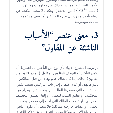
الأقمار الصناعية، وما شابه ذلك من معلومات ووثائق
(المادة 13/11-أ-2 من اللائحة). وهكذا، لا تبحث اللائحة عن
ادعاء تأخير مجرد، بل عن حالة تأخير أو توقف مدعومة
ببيانات موضوعية.
3. معنى عنصر “الأسباب
الناشئة عن المقاول”
لم يربط المشرع الإنهاء بأي نوع من التأخير؛ بل اشترط أن
يكون التأخير أو التوقف
نابعًا من المقاول
(المادة 6/14 من
القانون). لذلك، إذا كان هناك عدم وفاء من قبل المالكين
بالتزاماتهم، أو عدم اكتمال إجراءات الترخيص بسبب نقص
المستندات التي مصدرها المالك، أو وقف التنفيذ بقرار من
المحكمة، أو تعليق البلدية للعمل، أو إلغاء تطبيق التخطيط
العمراني، أو تدخلات المالك التي أدت إلى محضر وقف
العمل، أو عقبات خارجية مماثلة؛ فلا ينبغي أن يكون اللجوء
إلى الإنهاء الإداري ممكنًا بمجرد انتهاء المدة. وتؤكد اللائحة