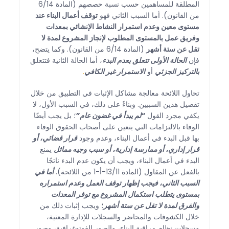
المطلقة للمساهمين حسب نسبة حصصهم (المادة 6/14
من القانون). أما السبب الثاني فهو
توقف أعمال البناء عند
مستوى معين وعدم استمرار النشاط الإنشائي بمعدات
وفريق عمل بالمستوى المطلوب لإنجاز المشروع لمدة لا
تقل عن ستة أشهر
(المادة 6/14 من القانون). وكما يتضح،
فإن
الحالة الأولى تتعلق بعدم البدء
، أما الحالة الثانية فتتعلق
بالتركيز الجزئي
أو
الاستمرار غير الكافي
.
تحاول اللائحة معالجة مشاكل الإثبات في التطبيق من خلال
تفصيل هذين السببين. وبناءً على ذلك، في السبب الأول، لا
يكفي مجرد القول
“لم يبدأ في غضون عام”
؛ بل يجب أيضًا
الوفاء بالالتزامات التي يتعين على أصحاب الحقوق الوفاء
بها قبل البدء في أعمال البناء، وعدم وجود
قرار قضائي، أو
قرار إداري، أو ممارسة إدارية، أو سبب وجيه مماثل
يمنع
البدء في أعمال البناء، ويجب أن يكون عدم البدء ناتجًا
بالفعل عن المقاول (المادة 13/11-أ-1 من اللائحة).
أما في
السبب الثاني، فيجب إظهار توقف العمل وعدم استمراره
بمستوى يتطلب استكمال المشروع مع توفر المعدات
والفرق لمدة لا تقل عن ستة أشهر
؛ ويجب إثبات ذلك من
خلال الكشوفات والمحاضر والسجلات للإدارة المعنية،
وسجلات نظام مراقبة البناء، والصور الفوتوغرافية، وصور