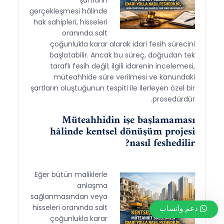
gerçekleşmesi hâlinde
hak sahipleri, hisseleri
oranında salt
çoğunlukla karar alarak idari fesih sürecini
başlatabilir. Ancak bu süreç, doğrudan tek
taraflı fesih değil; ilgili idarenin incelemesi,
müteahhide süre verilmesi ve kanundaki
şartların oluştuğunun tespiti ile ilerleyen özel bir
prosedürdür.
Müteahhidin işe başlamaması
hâlinde kentsel dönüşüm projesi
nasıl feshedilir?
Eğer bütün maliklerle
anlaşma
sağlanmasından veya
hisseleri oranında salt
دعم واتساب
çoğunlukla karar