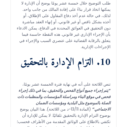
طلب التوضيح خلال خمسة عشر يومًا يوضح أن الإدارة لا
يمكنها اتخاذ قرار بناءً على إفادة المالك من جانب واحد.
لذلك، في حالة عدم أخذ دفاع المقاول على الإطلاق، أو
أخذه بشكل ناقص أو غير قانوني، أو إنهاء العقد مباشرة
دون التحقيق في العوائق المحددة في الدفاع، يمكن الادعاء
بأن الإجراء الإداري غير قانوني. هذه النقطة حاسمة فيما
يتعلق بالرقابة القضائية على عنصري السبب والإجراء في
الإجراءات الإدارية.
10. التزام الإدارة بالتحقيق
تنص اللائحة على أنه في نهاية فترة الخمسة عشر يومًا،
“يتم إجراء جميع أنواع الفحص والتحقيق، بما في ذلك إجراء
فحص في موقع البناء ومراسلة المؤسسات والمنظمات ذات
الصلة بالموضوع مثل البلدية ومؤسسات الضمان
الاجتماعي”
(المادة 13/11-د من اللائحة). هذا البيان يوضح
بوضوح التزام الإدارة بالتحقيق تلقائيًا. لا يمكن للإدارة أن
تكتفي بالاطلاع على الوثائق المقدمة من الأطراف فحسب؛