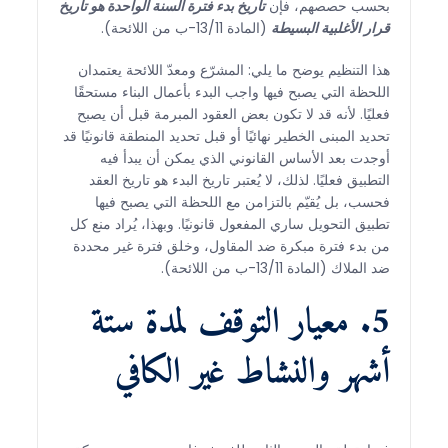
بحسب حصصهم، فإن
تاريخ بدء فترة السنة الواحدة هو تاريخ
قرار الأغلبية البسيطة
(المادة 13/11-ب من اللائحة).
هذا التنظيم يوضح ما يلي: المشرّع ومعدّ اللائحة يعتمدان
اللحظة التي يصبح فيها واجب البدء بأعمال البناء مستحقًا
فعليًا. لأنه قد لا تكون بعض العقود المبرمة قبل أن يصبح
تحديد المبنى الخطير نهائيًا أو قبل تحديد المنطقة قانونيًا قد
أوجدت بعد الأساس القانوني الذي يمكن أن يبدأ فيه
التطبيق فعليًا. لذلك، لا يُعتبر تاريخ البدء هو تاريخ العقد
فحسب، بل يُقيّم بالتزامن مع اللحظة التي يصبح فيها
تطبيق التحويل ساري المفعول قانونيًا. وبهذا، يُراد منع كل
من بدء فترة مبكرة ضد المقاول، وخلق فترة غير محددة
ضد الملاك (المادة 13/11-ب من اللائحة).
5. معيار التوقف لمدة ستة
أشهر والنشاط غير الكافي