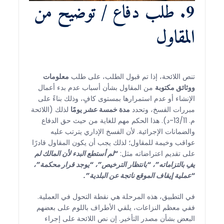
9. طلب دفاع / توضيح من
المقاول
تنص اللائحة، إذا تم قبول الطلب، على طلب
معلومات
ووثائق مكتوبة
من المقاول بشأن أسباب عدم بدء أعمال
الإنشاء أو عدم استمرارها بمستوى كافٍ، وذلك بناءً على
مبررات الفسخ، وتحدد
مدة خمسة عشر يومًا
لذلك (اللائحة
م. 13/11-د). هذا الحكم مهم للغاية من حيث حق الدفاع
والضمانات الإجرائية. لأن الفسخ الإداري يترتب عليه
عواقب وخيمة للمقاول؛ لذلك يجب أن يكون المقاول قادرًا
على تقديم اعتراضاته مثل:
“لم أستطع البدء لأن المالك لم
يفِ بالتزاماته”، “بانتظار الترخيص”، “يوجد قرار محكمة”،
“عملية إيقاف الموقع ناتجة عن البلدية”.
في التطبيق، هذه المرحلة هي نقطة التحول في العملية.
ففي معظم النزاعات، يلقي الأطراف باللوم على بعضهم
البعض بشأن مصدر التأخير. إن نص اللائحة على إجراء