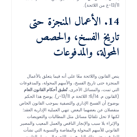
13/11-غ من اللائحة).
14. الأعمال المنجزة حتى
تاريخ الفسخ، والحصص
المحولة، والمدفوعات
ينص القانون واللائحة معًا على أنه فيما يتعلق بالأعمال
المنجزة حتى تاريخ الفسخ، والأسهم المحولة، والمدفوعات
التي تمت، والمسائل الأخرى،
تُطبق أحكام القانون العام
(القانون م. 6/14؛ اللائحة م. 13/11-ز). يوضح هذا الحكم
بوضوح أن الفسخ الإداري والتصفية بموجب القانون الخاص
منفصلان عن بعضهما البعض. تنهي العملية الإدارية العقد؛
لكنها لا تحل تلقائيًا مسائل مثل المطالبات والتعويضات
والإثراء بلا سبب والإنجاز الناقص والعمل المعيب والمصير
القانوني للأسهم المحولة والمقاصة والتسوية التي نشأت
للطرفين حتى ذلك التاريخ. يتم اللجوء إلى سبل القانون