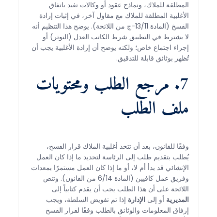
المطلقة للملاك، ونماذج عقود أو وكالات تفيد باتفاق
الأغلبية المطلقة للملاك مع مقاول آخر، في إثبات إرادة
الفسخ (المادة 13/11-ج من اللائحة). يوضح هذا التنظيم أنه
لا يشترط في التطبيق شرط الكاتب العدل (النوتر) أو
إجراء اجتماع خاص؛ ولكنه يوضح أن إرادة الأغلبية يجب أن
تُظهر بوثائق قابلة للتدقيق.
7. مرجع الطلب ومحتويات
ملف الطلب
وفقًا للقانون، بعد أن تتخذ أغلبية الملاك قرار الفسخ،
يُطلب بتقديم طلب إلى الرئاسة لتحديد ما إذا كان العمل
الإنشائي قد بدأ أم لا، أو ما إذا كان العمل مستمرًا بمعدات
وفريق عمل كافيين (المادة 6/14 من القانون). وتنص
اللائحة على أن هذا الطلب يجب أن يقدم كتابياً إلى
المديرية
أو إلى
الإدارة
إذا تم تفويض السلطة، ويجب
إرفاق المعلومات والوثائق بالطلب وفقًا لقرار الفسخ