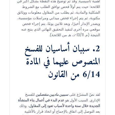
أهمية تأسيسية. وقد تم توضيح هذه النقطة بشكل أكبر في
اللائحة؛ حيث يتم أولاً فحص توافق الطلب مع الشروط
الشكلية والمادية، ثم يطلب من المقاول معلومات ووثائق
مكتوبة، ثم يتم إجراء فحص ميداني ومراسلات مؤسسية،
ويصدر الإنذار أخيرًا، وبعد ثلاثين يومًا، يتم إجراء فحص
موقعي مرة أخرى لتنفيذ التحقيق النهائي الذي ينتج عنه
النتيجة (م. 13/11-د، هـ من اللائحة).
2. سببان أساسيان للفسخ
المنصوص عليهما في المادة
6/14 من القانون
لقد نصّ المشرّع على
سببين ماديين منفصلين
للفسخ
الإداري. السبب الأول هو
عدم البدء في أعمال بناء المنشأة
الجديدة خلال سنة واحدة لأسباب تعود إلى المقاول
، وذلك
بعد التوصل إلى اتفاق بالإجماع أو اتخاذ قرار بالأغلبية