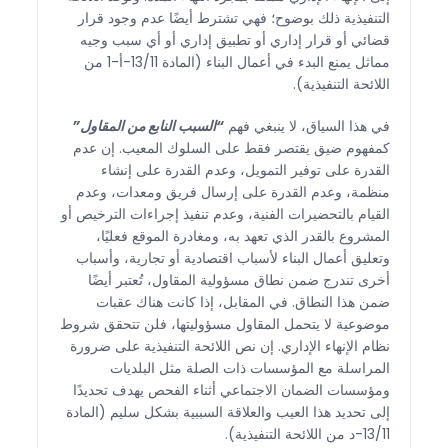
التنفيذية ذلك بوضوح؛ فهي تشترط أيضًا عدم وجود قرار
قضائي أو قرار إداري أو تطبيق إداري أو أي سبب وجيه
مماثل يمنع البدء في أعمال البناء (المادة 13/11-أ-1 من
اللائحة التنفيذية).
في هذا السياق، لا ينبغي فهم
“السبب النابع من المقاول”
كمفهوم ضيق يقتصر فقط على السلوك المعيب. إن عدم
القدرة على توفير التمويل، وعدم القدرة على إنشاء
منظمة، وعدم القدرة على إرسال فريق ومعدات، وعدم
القيام بالتحضيرات الفنية، وعدم تنفيذ إجراءات الترخيص أو
المشروع بالقدر الذي تعهد به، ومغادرة الموقع فعليًا،
وتعليق أعمال البناء لأسباب اقتصادية أو تجارية، وأسباب
أخرى تندرج ضمن نطاق مسؤولية المقاول، تُعتبر أيضًا
ضمن هذا النطاق. في المقابل، إذا كانت هناك عقبات
موضوعية لا يتحمل المقاول مسؤوليتها، فلن تتحقق شروط
نظام الإنهاء الإداري. إن نص اللائحة التنفيذية على ضرورة
المراسلة مع المؤسسات ذات الصلة مثل البلديات
ومؤسسات الضمان الاجتماعي أثناء الفحص يهدف تحديدًا
إلى تحديد هذا العيب والعلاقة السببية بشكل سليم (المادة
13/11-د من اللائحة التنفيذية).