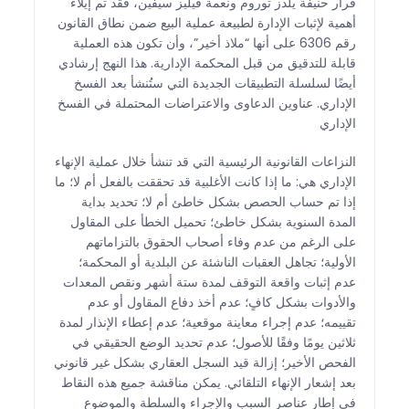
قرار حنيفة يلدز توروم ونعمة فيليز سيفين، فقد تم إيلاء
أهمية لإثبات الإدارة لطبيعة عملية البيع ضمن نطاق القانون
رقم 6306 على أنها “ملاذ أخير”، وأن تكون هذه العملية
قابلة للتدقيق من قبل المحكمة الإدارية. هذا النهج إرشادي
أيضًا لسلسلة التطبيقات الجديدة التي ستُنشأ بعد الفسخ
الإداري. عناوين الدعاوى والاعتراضات المحتملة في الفسخ
الإداري
النزاعات القانونية الرئيسية التي قد تنشأ خلال عملية الإنهاء
الإداري هي: ما إذا كانت الأغلبية قد تحققت بالفعل أم لا؛ ما
إذا تم حساب الحصص بشكل خاطئ أم لا؛ تحديد بداية
المدة السنوية بشكل خاطئ؛ تحميل الخطأ على المقاول
على الرغم من عدم وفاء أصحاب الحقوق بالتزاماتهم
الأولية؛ تجاهل العقبات الناشئة عن البلدية أو المحكمة؛
عدم إثبات واقعة التوقف لمدة ستة أشهر ونقص المعدات
والأدوات بشكل كافٍ؛ عدم أخذ دفاع المقاول أو عدم
تقييمه؛ عدم إجراء معاينة موقعية؛ عدم إعطاء الإنذار لمدة
ثلاثين يومًا وفقًا للأصول؛ عدم تحديد الوضع الحقيقي في
الفحص الأخير؛ إزالة قيد السجل العقاري بشكل غير قانوني
بعد إشعار الإنهاء التلقائي. يمكن مناقشة جميع هذه النقاط
في إطار عناصر السبب والإجراء والسلطة والموضوع