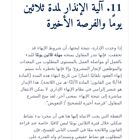
11. آلية الإنذار لمدة ثلاثين
يومًا والفرصة الأخيرة
إذا وجدت الإدارة، نتيجة لبحثها، أن شروط الإنهاء قد
تحققت، فإنها تنذر المقاول بمنحه
مهلة ثلاثين يومًا
للبدء
بالعمل أو مواصلة العمل بالمستوى المطلوب من المعدات
والموظفين لإنجاز المشروع؛ وإلا فإنها تخطره بأنه سيتم
إنهاء العقود تلقائيًا اعتبارًا من تاريخ انتهاء هذه المدة (المادة
6/14 من القانون؛ المادة 13/11-هـ من اللائحة). هذا الإنذار
هو عنصر إلزامي في نظام الإنهاء الإداري. لا يمكن الانتقال
مباشرة إلى نتيجة الإنهاء. بمعنى آخر، لقد منح المشرع
المقاول “فرصة أخيرة للتصحيح / التعويض”.
النقطة التي يجب الانتباه إليها هنا هي أن مجرد بدء نشاط
شكلي خلال فترة الثلاثين يومًا ليس كافيًا. خاصة عند قراءة
القانون واللائحة معًا في السبب الثاني للفسخ، فإن
المطلوب هو نشاط حقيقي ومستدام وله القدرة على