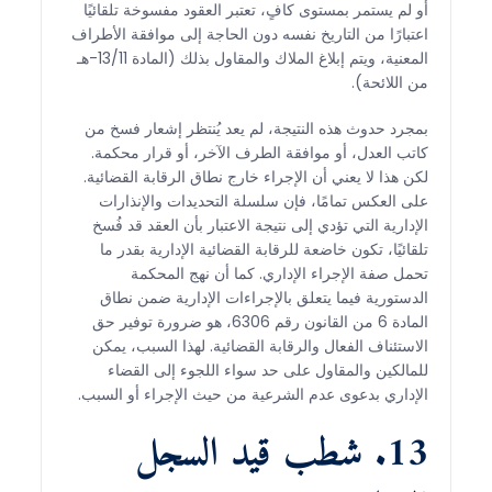
أو لم يستمر بمستوى كافٍ، تعتبر العقود مفسوخة تلقائيًا
اعتبارًا من التاريخ نفسه دون الحاجة إلى موافقة الأطراف
المعنية، ويتم إبلاغ الملاك والمقاول بذلك (المادة 13/11-هـ
من اللائحة).
بمجرد حدوث هذه النتيجة، لم يعد يُنتظر إشعار فسخ من
كاتب العدل، أو موافقة الطرف الآخر، أو قرار محكمة.
لكن هذا لا يعني أن الإجراء خارج نطاق الرقابة القضائية.
على العكس تمامًا، فإن سلسلة التحديدات والإنذارات
الإدارية التي تؤدي إلى نتيجة الاعتبار بأن العقد قد فُسخ
تلقائيًا، تكون خاضعة للرقابة القضائية الإدارية بقدر ما
تحمل صفة الإجراء الإداري. كما أن نهج المحكمة
الدستورية فيما يتعلق بالإجراءات الإدارية ضمن نطاق
المادة 6 من القانون رقم 6306، هو ضرورة توفير حق
الاستئناف الفعال والرقابة القضائية. لهذا السبب، يمكن
للمالكين والمقاول على حد سواء اللجوء إلى القضاء
الإداري بدعوى عدم الشرعية من حيث الإجراء أو السبب.
13. شطب قيد السجل