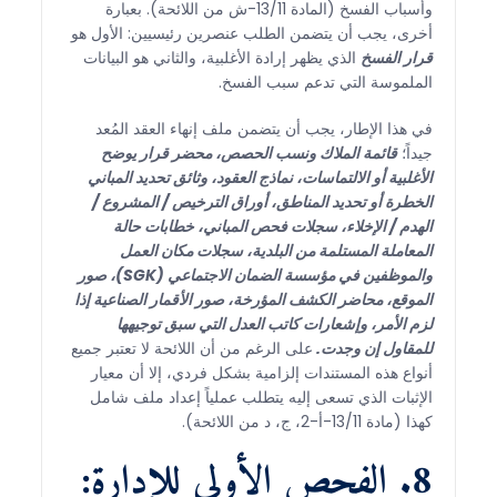
وأسباب الفسخ (المادة 13/11-ش من اللائحة). بعبارة
أخرى، يجب أن يتضمن الطلب عنصرين رئيسيين: الأول هو
قرار الفسخ
الذي يظهر إرادة الأغلبية، والثاني هو البيانات
الملموسة التي تدعم سبب الفسخ.
في هذا الإطار، يجب أن يتضمن ملف إنهاء العقد المُعد
جيداً؛
قائمة الملاك ونسب الحصص، محضر قرار يوضح
الأغلبية أو الالتماسات، نماذج العقود، وثائق تحديد المباني
الخطرة أو تحديد المناطق، أوراق الترخيص / المشروع /
الهدم / الإخلاء، سجلات فحص المباني، خطابات حالة
المعاملة المستلمة من البلدية، سجلات مكان العمل
والموظفين في مؤسسة الضمان الاجتماعي (SGK)، صور
الموقع، محاضر الكشف المؤرخة، صور الأقمار الصناعية إذا
لزم الأمر، وإشعارات كاتب العدل التي سبق توجيهها
للمقاول إن وجدت.
على الرغم من أن اللائحة لا تعتبر جميع
أنواع هذه المستندات إلزامية بشكل فردي، إلا أن معيار
الإثبات الذي تسعى إليه يتطلب عملياً إعداد ملف شامل
كهذا (مادة 13/11-أ-2، ج، د من اللائحة).
8. الفحص الأولي للإدارة: