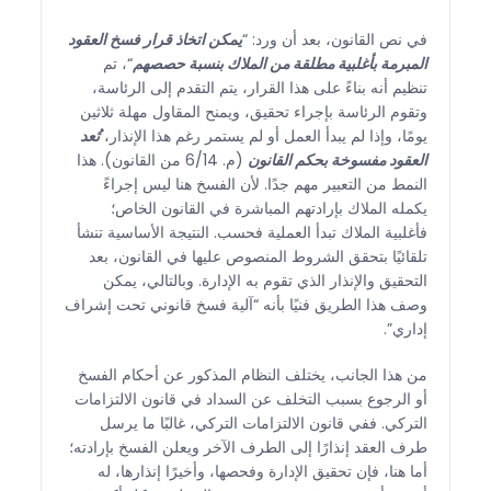
في نص القانون، بعد أن ورد: “
يمكن اتخاذ قرار فسخ العقود
المبرمة بأغلبية مطلقة من الملاك بنسبة حصصهم
“، تم
تنظيم أنه بناءً على هذا القرار، يتم التقدم إلى الرئاسة،
وتقوم الرئاسة بإجراء تحقيق، ويمنح المقاول مهلة ثلاثين
يومًا، وإذا لم يبدأ العمل أو لم يستمر رغم هذا الإنذار،
تُعد
العقود مفسوخة بحكم القانون
(م. 6/14 من القانون). هذا
النمط من التعبير مهم جدًا. لأن الفسخ هنا ليس إجراءً
يكمله الملاك بإرادتهم المباشرة في القانون الخاص؛
فأغلبية الملاك تبدأ العملية فحسب. النتيجة الأساسية تنشأ
تلقائيًا بتحقق الشروط المنصوص عليها في القانون، بعد
التحقيق والإنذار الذي تقوم به الإدارة. وبالتالي، يمكن
وصف هذا الطريق فنيًا بأنه “آلية فسخ قانوني تحت إشراف
إداري”.
من هذا الجانب، يختلف النظام المذكور عن أحكام الفسخ
أو الرجوع بسبب التخلف عن السداد في قانون الالتزامات
التركي. ففي قانون الالتزامات التركي، غالبًا ما يرسل
طرف العقد إنذارًا إلى الطرف الآخر ويعلن الفسخ بإرادته؛
أما هنا، فإن تحقيق الإدارة وفحصها، وأخيرًا إنذارها، له