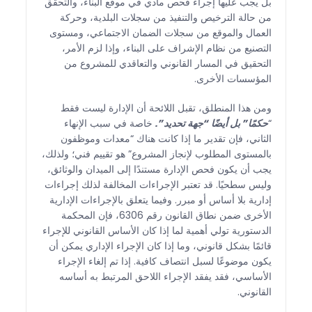
بل يجب عليها إجراء فحص مادي في موقع البناء، والتحقق
من حالة الترخيص والتنفيذ من سجلات البلدية، وحركة
العمال والموقع من سجلات الضمان الاجتماعي، ومستوى
التصنيع من نظام الإشراف على البناء، وإذا لزم الأمر،
التحقيق في المسار القانوني والتعاقدي للمشروع من
المؤسسات الأخرى.
ومن هذا المنطلق، تقبل اللائحة أن الإدارة ليست فقط
“
حكمًا” بل أيضًا “جهة تحديد”.
خاصة في سبب الإنهاء
الثاني، فإن تقدير ما إذا كانت هناك “معدات وموظفون
بالمستوى المطلوب لإنجاز المشروع” هو تقييم فني؛ ولذلك،
يجب أن يكون فحص الإدارة مستندًا إلى الميدان والوثائق،
وليس سطحيًا. قد تعتبر الإجراءات المخالفة لذلك إجراءات
إدارية بلا أساس أو مبرر. وفيما يتعلق بالإجراءات الإدارية
الأخرى ضمن نطاق القانون رقم 6306، فإن المحكمة
الدستورية تولي أهمية لما إذا كان الأساس القانوني للإجراء
قائمًا بشكل قانوني، وما إذا كان الإجراء الإداري يمكن أن
يكون موضوعًا لسبل انتصاف كافية. إذا تم إلغاء الإجراء
الأساسي، فقد يفقد الإجراء اللاحق المرتبط به أساسه
القانوني.