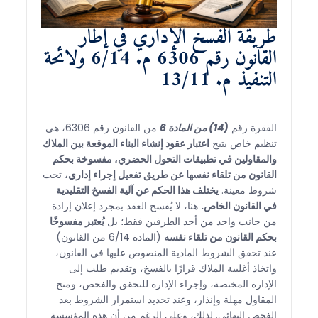
طريقة الفسخ الإداري في إطار
القانون رقم 6306 م. 6/14 ولائحة
التنفيذ م. 13/11
الفقرة رقم
(14) من المادة 6
من القانون رقم 6306، هي
تنظيم خاص يتيح
اعتبار عقود إنشاء البناء الموقعة بين الملاك
والمقاولين في تطبيقات التحول الحضري، مفسوخة بحكم
القانون من تلقاء نفسها عن طريق تفعيل إجراء إداري
، تحت
شروط معينة.
يختلف هذا الحكم عن آلية الفسخ التقليدية
في القانون الخاص.
هنا، لا يُفسخ العقد بمجرد إعلان إرادة
من جانب واحد من أحد الطرفين فقط؛ بل
يُعتبر مفسوخًا
بحكم القانون من تلقاء نفسه
(المادة 6/14 من القانون)
عند تحقق الشروط المادية المنصوص عليها في القانون،
واتخاذ أغلبية الملاك قرارًا بالفسخ، وتقديم طلب إلى
الإدارة المختصة، وإجراء الإدارة للتحقق والفحص، ومنح
المقاول مهلة وإنذار، وعند تحديد استمرار الشروط بعد
الفحص النهائي. لذلك، وعلى الرغم من أن هذه المؤسسة