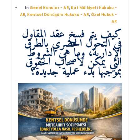
In
Genel Konular - AR
,
Kat Mülkiyeti Hukuku -
AR
,
Kentsel Dönüşüm Hukuku - AR
,
Özel Hukuk -
AR
كيف يتم فسخ عقد المقاول
في التحول الحضري بالطرق
الإدارية، وما هي الشروط
التي يمكن لأصحاب الحقوق
بموجبها بدء عملية جديدة؟