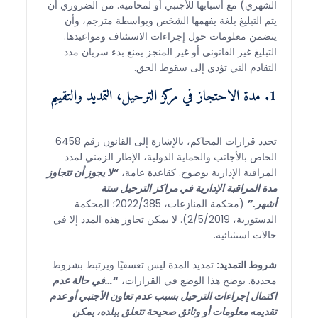
الشهري) مع أسبابها للأجنبي أو لمحاميه. من الضروري أن
يتم التبليغ بلغة يفهمها الشخص وبواسطة مترجم، وأن
يتضمن معلومات حول إجراءات الاستئناف ومواعيدها.
التبليغ غير القانوني أو غير المنجز يمنع بدء سريان مدد
التقادم التي تؤدي إلى سقوط الحق.
1. مدة الاحتجاز في مركز الترحيل، التمديد والتقييم
تحدد قرارات المحاكم، بالإشارة إلى القانون رقم 6458
الخاص بالأجانب والحماية الدولية، الإطار الزمني لمدد
المراقبة الإدارية بوضوح. كقاعدة عامة،
“لا يجوز أن تتجاوز
مدة المراقبة الإدارية في مراكز الترحيل ستة
أشهر.”
(محكمة المنازعات، 2022/385؛ المحكمة
الدستورية، 2/5/2019). لا يمكن تجاوز هذه المدد إلا في
حالات استثنائية.
شروط التمديد:
تمديد المدة ليس تعسفيًا ويرتبط بشروط
محددة. يوضح هذا الوضع في القرارات،
“
…في حالة عدم
اكتمال إجراءات الترحيل بسبب عدم تعاون الأجنبي أو عدم
تقديمه معلومات أو وثائق صحيحة تتعلق ببلده، يمكن