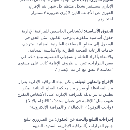
الإداري سيستمر بشكل منتظم كل شهر. يتم الإفراج
الفوري عن الأجانب الذين لا يُرى ضرورة لاستمرار
احتجازهم.
الحقوق الأساسية:
للأشخاص الخاضعين للمراقبة الإدارية
حقوق أساسية مكفولة بموجب القانون، مثل الحق في
الوصول إلى محامٍ، المساعدة القانونية المجانية، مترجم،
خدمات الرعاية الصحية الطارئة والأساسية المجانية،
والالتقاء بأفراد العائلة ومسؤولي القنصلية. ومع ذلك، في
بعض القرارات، تبين أن ظروف الإقامة كانت على مستوى
“معاملة لا تتفق مع كرامة الإنسان”.
الإفراج والتدابير البديلة:
يمكن إنهاء المراقبة الإدارية بقرار
من المحافظة أو بقرار من محكمة الصلح الجنائية. يمكن
تطبيق تدابير بديلة للمراقبة الإدارية على الأشخاص المفرج
عنهم، مثل “الإقامة في عنوان محدد”، “الالتزام بالإبلاغ
(واجب التوقيع)”، “الكفالة”، و”المراقبة الإلكترونية”.
إجراءات التبليغ والبحث عن الحقوق:
من الضروري تبليغ
جميع القرارات (المراقبة الإدارية، التمديد، التقييم