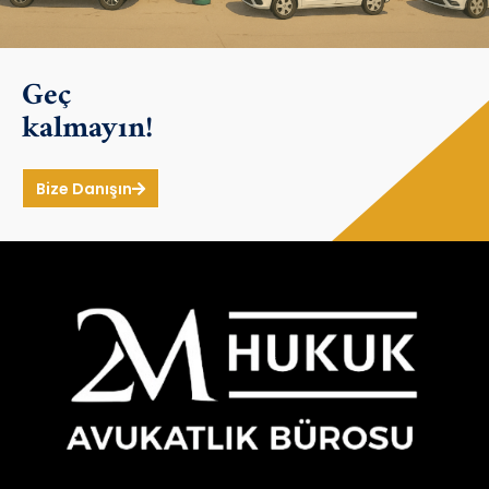
Geç
kalmayın!
Bize Danışın