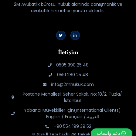
2M Avukatlık bürosu, hukuk alanında danışmanlık ve
avukatlık hizmetleri yürütmektedir.
İletişim
0505 390 25 48
0551 280 25 48
info@2mhukuk.com
Postane Mahallesi, Seher Sokak, No: 18/2, Tuzla/
İstanbul
Yabancı Müvekkiller İçin(International Clients)
English / Français / العربية
+90 554 199 39 52
دعم واتساب
© 2024 ll Tüm hakkı
2M Hukuk
'a aittir.