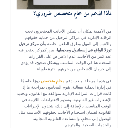
لماذا الدعم من محامٍ متخصص ضروري؟
من الأهمية بمكان أن يتمكن الأجانب المحتجزون تحت
الرقابة الإدارية في مراكز الترحيل من حماية حقوقهم،
والانتباه إلى المهل وطرق الطعن. خاصة وأن
مركز ترحيل
توزلا الواقع في إسطنبول ومحيطها
، يبرز كمركز يحتجز فيه
عدد كبير من الأجانب. عدم الاعتراض على القرارات
المتخذة هنا في الوقت المناسب وبشكل صحيح، قد يؤدي
إلى حرمان الأشخاص من حريتهم لفترة طويلة.
في هذه المرحلة، يلعب دعم
محامٍ متخصص
دورًا حاسمًا
في إدارة العملية بفعالية. يقوم المحامون بمراجعة ما إذا
كانت قرارات المراقبة الإدارية متوافقة مع القانون، وتحديد
الإشعارات غير القانونية، وتقديم الاعتراضات اللازمة في
الوقت المناسب. بالإضافة إلى ذلك، يتخذون الإجراءات
القانونية لضمان استخدام الأجانب لحقوقهم الأساسية مثل
الوصول إلى محامٍ، والمساعدة القانونية المجانية،
والخدمات الصحية، والمترجم.