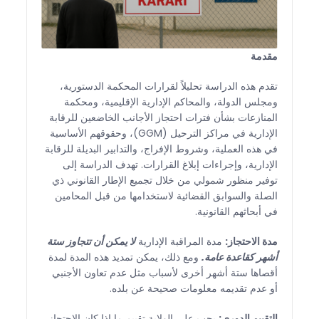
مقدمة
تقدم هذه الدراسة تحليلاً لقرارات المحكمة الدستورية،
ومجلس الدولة، والمحاكم الإدارية الإقليمية، ومحكمة
المنازعات بشأن فترات احتجاز الأجانب الخاضعين للرقابة
الإدارية في مراكز الترحيل (GGM)، وحقوقهم الأساسية
في هذه العملية، وشروط الإفراج، والتدابير البديلة للرقابة
الإدارية، وإجراءات إبلاغ القرارات. تهدف الدراسة إلى
توفير منظور شمولي من خلال تجميع الإطار القانوني ذي
الصلة والسوابق القضائية لاستخدامها من قبل المحامين
في أبحاثهم القانونية.
مدة الاحتجاز:
مدة المراقبة الإدارية
لا يمكن أن تتجاوز ستة
أشهر كقاعدة عامة.
ومع ذلك، يمكن تمديد هذه المدة لمدة
أقصاها ستة أشهر أخرى لأسباب مثل عدم تعاون الأجنبي
أو عدم تقديمه معلومات صحيحة عن بلده.
التقييم الدوري:
يجب على الولاية تقييم ما إذا كان الاحتجاز