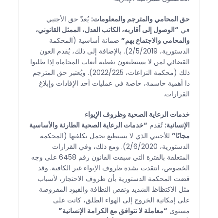
حق المحامي والمترجم والمعلومات:
يُعدّ حق الأجنبي
في
“الوصول إلى أقاربه، الكاتب العدل، الممثل القانوني،
والمحامي والاجتماع بهم”
ضمانة أساسية (المحكمة
الدستورية، 2/5/2019). بالإضافة إلى ذلك، يُقدم العون
القضائي لمن لا يستطيعون تغطية أتعاب المحاماة إذا طلبوا
ذلك (محكمة النزاعات، 2022/225). ويُعتبر حق المترجم
ذا أهمية حاسمة، خاصة في عمليات أخذ الإفادات وإبلاغ
القرارات.
خدمات الرعاية الصحية وظروف الإيواء
الإنسانية:
تُقدم
“خدمات الرعاية الصحية الطارئة والأساسية
مجانًا”
للأجنبي الذي لا يستطيع تحمل تكلفتها (المحكمة
الدستورية، 2/6/2020). ومع ذلك، وفي القرارات
المتعلقة بالفترة التي سبقت القانون رقم 6458 على وجه
الخصوص، انتقدت بشدة ظروف الإيواء غير الكافية. وقد
قضت المحكمة الدستورية بأن ظروف الاحتجاز، لأسباب
مثل الاكتظاظ الشديد ونقص النظافة والقيود المفروضة
على إمكانية الخروج إلى الهواء الطلق، كانت على
مستوى
“معاملة لا تتوافق مع الكرامة الإنسانية”