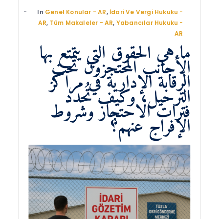
In
Genel Konular - AR
,
İdari Ve Vergi Hukuku -
AR
,
Tüm Makaleler - AR
,
Yabancılar Hukuku -
AR
ما هي الحقوق التي يتمتع بها
الأجانب المحتجزون تحت
الرقابة الإدارية في مراكز
الترحيل، وكيف تُحدد
فترات الاحتجاز وشروط
الإفراج عنهم؟