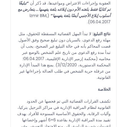
العقوبة وإجراءات الاعتراض ومواعيدها، قد ذُكر أن
“
تبليغًا
تم كتابيًا فقط بلغته الأم دون إبلاغه بلغة يفهمها… يتعارض مع
أسلوب إبلاغ الأجنبي أيضًا بلغة يفهمها”
(İzmir BİM,
06.04.2017).
نتائج التبليغ:
لا تبدأ المهل القضائية المسقطة للحقوق، مثل
مهلة رفع الدعوى، بالسريان دون تبليغ صحيح وفق الأصول.
قضت المحاكم بأنه في حالة التبليغ غير الصحيح، يجب أن
تبدأ مدة رفع الدعوى من تاريخ علم الشخص بالوضع عبر
محاميه (محكمة إزمير الإدارية الإقليمية، 06.04.2017؛
المحكمة الدستورية، 3/12/2020). يمنع هذا المبدأ الإدارة
من عرقلة حرية الشخص في طلب العدالة بإجراءاتها غير
القانونية.
الخلاصة
تكشف القرارات القضائية التي تم فحصها عن الحدود
القانونية لنظام المراقبة الإدارية في مراكز الترحيل بتركيا،
وآليات الرقابة، والحقوق الأساسية الممنوحة للأفراد. يهدف
تقييد مدة المراقبة الإدارية بقاعدة 6+6 أشهر وإخضاعها
لتقييمات شهرية إلزامية، إلى منع الاحتجاز التعسفي وغير