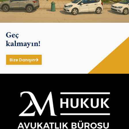
Geç
kalmayın!
Bize Danışın