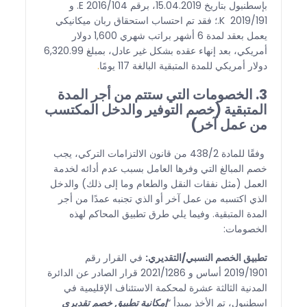
بإسطنبول بتاريخ 15.04.2019، برقم 2016/104 E. و
2019/191 K.؛ فقد تم احتساب استحقاق ربان ميكانيكي
يعمل بعقد لمدة 6 أشهر براتب شهري 1,600 دولار
أمريكي، بعد إنهاء عقده بشكل غير عادل، بمبلغ 6,320.99
دولار أمريكي للمدة المتبقية البالغة 117 يومًا
.
3. الخصومات التي ستتم من أجر المدة
المتبقية (خصم التوفير والدخل المكتسب
من عمل آخر)
وفقًا للمادة 438/2 من قانون الالتزامات التركي، يجب
خصم المبالغ التي وفرها العامل بسبب عدم أدائه لخدمة
العمل (مثل نفقات النقل والطعام وما إلى ذلك) والدخل
الذي اكتسبه من عمل آخر أو الذي تجنبه عمدًا من أجر
المدة المتبقية. وفيما يلي طرق تطبيق المحاكم لهذه
الخصومات:
تطبيق الخصم النسبي/التقديري:
في القرار رقم
2019/1901 أساس و 2021/1286 قرار الصادر عن الدائرة
المدنية الثالثة عشرة لمحكمة الاستئناف الإقليمية في
إسطنبول، تم الأخذ بمبدأ “
إمكانية تطبيق خصم تقديري