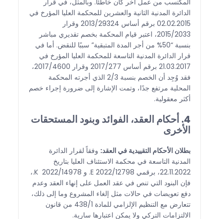
المكتسب من عمل آخر كان خاطئًا. وبالمثل، في قرار
الدائرة المدنية الثانية والعشرين للمحكمة العليا المؤرخ في
02.02.2015 برقم أساس 2013/29324 وقرار
2015/2033، اعتبر قيام المحكمة بخصم تقديري مباشر
بنسبة “50% من أجر المدة المتبقية” سببًا للنقض. أما في
قرار الدائرة المدنية التاسعة للمحكمة العليا المؤرخ في
21.03.2017 برقم أساس 2017/277 وقرار 2017/4600،
فقد وُجِد أن الخصم بنسبة 2/3 الذي أجرته المحكمة
المحلية مرتفع جدًا، وتمت الإشارة إلى ضرورة إجراء خصم
أكثر معقولية.
4. أحكام العقد، الفوائد وبنود المستحقات
الأخرى
بطلان الأحكام التقييدية في العقد:
وفقاً لقرار الدائرة
المدنية التاسعة في محكمة الاستئناف العليا بتاريخ
22.11.2022، برقمي 2022/12798 E. و 2022/14978 K.،
فإن البنود التي تنص في عقد العمل على إنهاء العقد وعدم
دفع تعويضات في حالات مثل إلغاء المشروع وما إلى ذلك،
تتعارض مع التنظيم الإلزامي للمادة 438/1 من قانون
الالتزامات التركي ولا يمكن اعتبارها سارية.