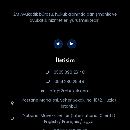
2M Avukatlık bürosu, hukuk alanında danışmanlık ve
avukatlık hizmetleri yürütmektedir.
İletişim
0505 390 25 48
0551 280 25 48
info@2mhukuk.com
Postane Mahallesi, Seher Sokak, No: 18/2, Tuzla/
İstanbul
Yabancı Müvekkiller İçin(International Clients)
English / Français / العربية