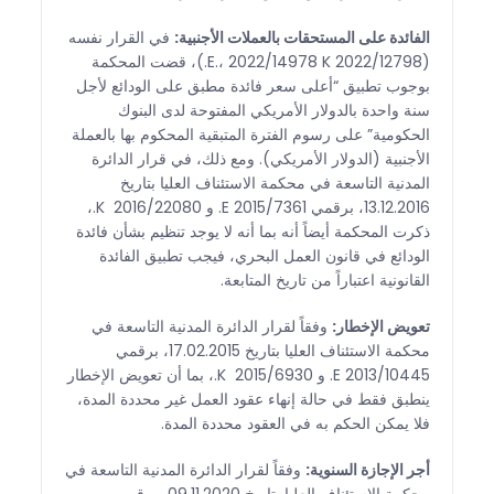
الفائدة على المستحقات بالعملات الأجنبية:
في القرار نفسه
(2022/12798 E.، 2022/14978 K.)، قضت المحكمة
بوجوب تطبيق “أعلى سعر فائدة مطبق على الودائع لأجل
سنة واحدة بالدولار الأمريكي المفتوحة لدى البنوك
الحكومية” على رسوم الفترة المتبقية المحكوم بها بالعملة
الأجنبية (الدولار الأمريكي). ومع ذلك، في قرار الدائرة
المدنية التاسعة في محكمة الاستئناف العليا بتاريخ
13.12.2016، برقمي 2015/7361 E. و 2016/22080 K.،
ذكرت المحكمة أيضاً أنه بما أنه لا يوجد تنظيم بشأن فائدة
الودائع في قانون العمل البحري، فيجب تطبيق الفائدة
القانونية اعتباراً من تاريخ المتابعة.
تعويض الإخطار:
وفقاً لقرار الدائرة المدنية التاسعة في
محكمة الاستئناف العليا بتاريخ 17.02.2015، برقمي
2013/10445 E. و 2015/6930 K.، بما أن تعويض الإخطار
ينطبق فقط في حالة إنهاء عقود العمل غير محددة المدة،
فلا يمكن الحكم به في العقود محددة المدة.
أجر الإجازة السنوية:
وفقاً لقرار الدائرة المدنية التاسعة في
محكمة الاستئناف العليا بتاريخ 09.11.2020، برقمي