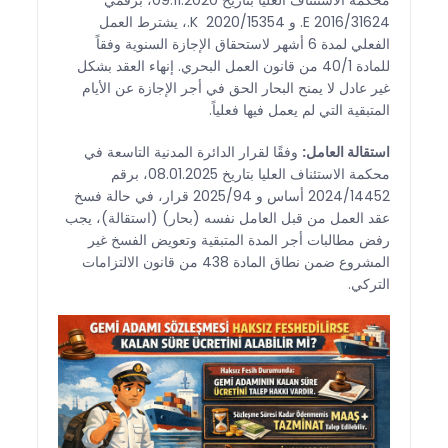
2016/31624 E. و 2020/15354 K.، يشترط العمل
الفعلي لمدة 6 أشهر لاستحقاق الإجازة السنوية وفقاً
للمادة 40/1 من قانون العمل البحري. إنهاء العقد بشكل
غير عادل لا يمنح البحار الحق في أجر الإجازة عن الأيام
المتبقية التي لم يعمل فيها فعلياً.
استقالة العامل:
وفقًا لقرار الدائرة المدنية التاسعة في
محكمة الاستئناف العليا بتاريخ 08.01.2025، برقم
2024/14452 أساس و 2025/94 قرار، في حالة فسخ
عقد العمل من قبل العامل نفسه (بحار) (استقالة)، يجب
رفض مطالبات أجر المدة المتبقية وتعويض الفسخ غير
المشروع ضمن نطاق المادة 438 من قانون الالتزامات
التركي.