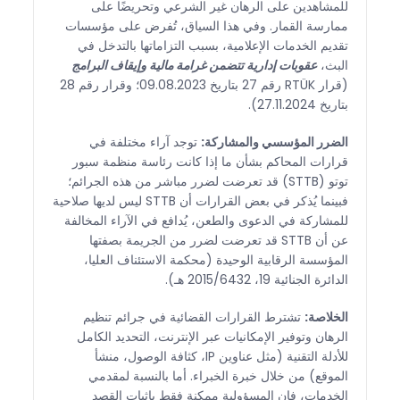
للمشاهدين على الرهان غير الشرعي وتحريضًا على
ممارسة القمار. وفي هذا السياق، تُفرض على مؤسسات
تقديم الخدمات الإعلامية، بسبب التزاماتها بالتدخل في
البث،
عقوبات إدارية تتضمن غرامة مالية وإيقاف البرامج
(قرار RTÜK رقم 27 بتاريخ 09.08.2023؛ وقرار رقم 28
بتاريخ 27.11.2024).
الضرر المؤسسي والمشاركة:
توجد آراء مختلفة في
قرارات المحاكم بشأن ما إذا كانت رئاسة منظمة سبور
توتو (STTB) قد تعرضت لضرر مباشر من هذه الجرائم؛
فبينما يُذكر في بعض القرارات أن STTB ليس لديها صلاحية
للمشاركة في الدعوى والطعن، يُدافع في الآراء المخالفة
عن أن STTB قد تعرضت لضرر من الجريمة بصفتها
المؤسسة الرقابية الوحيدة (محكمة الاستئناف العليا،
الدائرة الجنائية 19، 2015/6432 هـ).
الخلاصة:
تشترط القرارات القضائية في جرائم تنظيم
الرهان وتوفير الإمكانيات عبر الإنترنت، التحديد الكامل
للأدلة التقنية (مثل عناوين IP، كثافة الوصول، منشأ
الموقع) من خلال خبرة الخبراء. أما بالنسبة لمقدمي
الخدمات، فإن المسؤولية ممكنة فقط بإثبات القصد