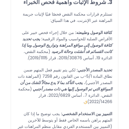
3. شروط الإثبات وأهمية فحص الخبراء
تستلزم قرارات محكمة النقض فحصًا فنيًا لإثبات جريمة
المراهنة عبر الإنترنت. في هذا السياق:
كثافة الوصول وطبيعته:
من خلال إجراء فحص خبير على
الأقراص الصلبة للحواسيب والمواد الرقمية؛
يجب تحديد
كثافة الوصول إلى مواقع المراهنة وتواريخ الوصول وما إذا
كانت القسائم قد أُنشئت وحالة الرصيد
(محكمة النقض،
الدائرة 19، أساس 2019/30876، قرار 2019/11115).
تحديد المصدر الأجنبي:
لكي يتم تقييم فعل المتهم ضمن
نطاق المادة 5/1-ب من القانون رقم 7258 (المراهنة ذات
المصدر الأجنبي)،
يجب التأكد بما لا يدع مجالاً للشك من أن
المواقع التي تم الوصول إليها هي ذات مصدر أجنبي
(محكمة
النقض، الدائرة 7، أساس 2022/6829، قرار
2022/14266)
ق
.
التمييز بين الاستخدام الشخصي:
يجب توضيح ما إذا كان
المتهم يراهن باسمه الخاص فقط أو يتوسط للآخرين
(التمييز بين المستخدم الفردي مقابل منظم المراهنات غير