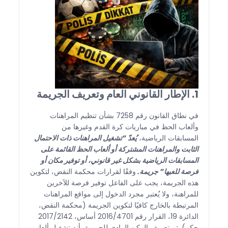
1. الإطار القانوني العام وتعريف الجريمة
في نطاق القانون رقم 7258 بشأن تنظيم المراهنات
وألعاب الحظ في مباريات كرة القدم وغيرها من
المسابقات الرياضية،
يُعدّ “تشغيل المراهنات ذات الاحتمال
الثابت والمراهنات المشتركة أو ألعاب الحظ القائمة على
المسابقات الرياضية بشكل غير قانوني، أو توفير مكان أو
فرصة للعبها” جريمة.
وفقًا لقرارات محكمة النقض، لتكوين
هذه الجريمة، يجب على الفاعل توفير فرصة للآخرين
للمراهنة، ولا يُعتبر مجرد الدخول إلى مواقع المراهنات
المرتبطة بالخارج كافيًا لتكوين الجريمة (محكمة النقض،
الدائرة 19، القرار رقم 2016/4701 أساس، 2017/2142
حكم). تم تعريف الركن المادي للجريمة بأنه تشغيل ألعاب