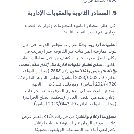
2023/7850 قرار).
5. المصادر الثانوية والعقوبات الإدارية
في إطار المصادر الثانوية للمعلومات وقرارات القضاء
الإداري، تم تحديد النقاط التالية:
العقوبات الإدارية:
وفقًا لقرارات مجلس الدولة، في حال
ثبوت ممارسة المراهنات غير القانونية عبر الإنترنت في
مكان العمل بتقرير خبير أو كشف من قبل سلطات إنفاذ
القانون،
يمكن تطبيق عقوبات إدارية مثل إغلاق مكان العمل
وإلغاء الترخيص وفقًا للقانون رقم 7258
(مجلس الدولة،
الدائرة 10، 2023/6062 أساس؛ مجلس الدولة، الدائرة 2،
2021/4720 أساس). ومع ذلك، فقد ذُكر أن الجهة
القضائية المختصة في الدعاوى المرفوعة ضد إجراءات
الإغلاق هذه هي القضاء العادي (محكمة الصلح الجزائية)
(مجلس الدولة، الدائرة 10، 2023/6142 أساس).
مسؤولية الإعلام والنشر:
في قرارات RTÜK، يُعتبر عرض
إعلانات مواقع الرهان غير القانونية بتقنيات الإعلان
الافتراضي أثناء بث المسابقات الرياضية، تشجيعًا