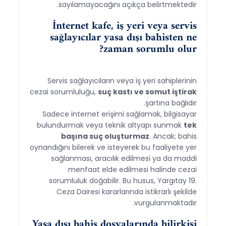
sayılamayacağını açıkça belirtmektedir.
İnternet kafe, iş yeri veya servis
sağlayıcılar yasa dışı bahisten ne
zaman sorumlu olur?
Servis sağlayıcıların veya iş yeri sahiplerinin
cezai sorumluluğu,
suç kastı ve somut iştirak
şartına bağlıdır.
Sadece internet erişimi sağlamak, bilgisayar
bulundurmak veya teknik altyapı sunmak
tek
başına suç oluşturmaz
. Ancak; bahis
oynandığını bilerek ve isteyerek bu faaliyete yer
sağlanması, aracılık edilmesi ya da maddi
menfaat elde edilmesi halinde cezai
sorumluluk doğabilir. Bu husus, Yargıtay 19.
Ceza Dairesi kararlarında istikrarlı şekilde
vurgulanmaktadır.
Yasa dışı bahis dosyalarında bilirkişi