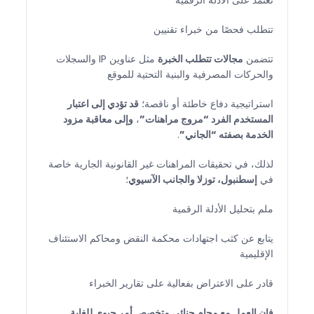
تعتمد على الأدلة الرقمية
تتطلب فحصًا من خبراء تقنيين
تتضمن
مجالات تتطلب الخبرة
مثل عناوين IP والسجلات
والحركات المصرفية والبنية التحتية للموقع
استراتيجية دفاع خاطئة أو ناقصة؛
قد تؤدي إلى اعتبار
المستخدم الفرد “مروج مراهنات”
،
وإلى معاقبة مزود
الخدمة بصفته “الجاني”
.
لذلك، في تحقيقات المراهنات غير القانونية الجارية خاصة
في
إسطنبول، توزلا والجانب الآسيوي
؛
ملم بتحليل الأدلة الرقمية
يتابع عن كثب اجتهادات محكمة النقض ومحاكم الاستئناف
الإقليمية
قادر على الاعتراض بفعالية على تقارير الخبراء
فإن العمل مع محامٍ جنائي متخصص أمر حيوي للغاية.