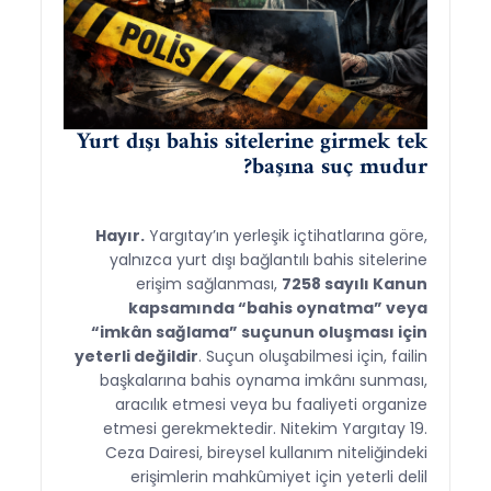
Yurt dışı bahis sitelerine girmek tek
başına suç mudur?
Hayır.
Yargıtay’ın yerleşik içtihatlarına göre,
yalnızca yurt dışı bağlantılı bahis sitelerine
erişim sağlanması,
7258 sayılı Kanun
kapsamında “bahis oynatma” veya
“imkân sağlama” suçunun oluşması için
yeterli değildir
. Suçun oluşabilmesi için, failin
başkalarına bahis oynama imkânı sunması,
aracılık etmesi veya bu faaliyeti organize
etmesi gerekmektedir. Nitekim Yargıtay 19.
Ceza Dairesi, bireysel kullanım niteliğindeki
erişimlerin mahkûmiyet için yeterli delil