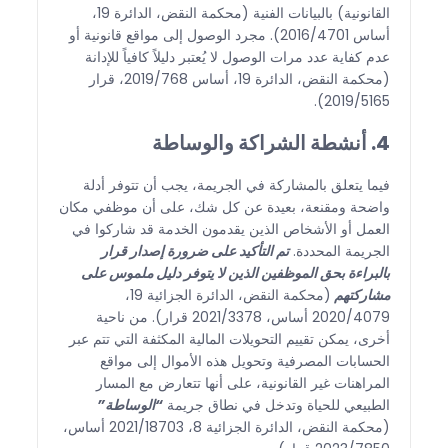
القانونية) بالبيانات الفنية (محكمة النقض، الدائرة 19،
أساس 2016/4701). مجرد الوصول إلى مواقع قانونية أو
عدم كفاية عدد مرات الوصول لا يُعتبر دليلاً كافياً للإدانة
(محكمة النقض، الدائرة 19، أساس 2019/768، قرار
2019/5165).
4. أنشطة الشراكة والوساطة
فيما يتعلق بالمشاركة في الجريمة، يجب أن تتوفر أدلة
واضحة ومقنعة، بعيدة عن كل شك، على أن موظفي مكان
العمل أو الأشخاص الذين يقدمون الخدمة قد شاركوا في
الجريمة المحددة.
تم التأكيد على ضرورة إصدار قرار
بالبراءة بحق الموظفين الذين لا يتوفر دليل ملموس على
مشاركتهم
(محكمة النقض، الدائرة الجزائية 19،
2020/4079 أساس، 2021/3378 قرار). من ناحية
أخرى، يمكن تقييم التحويلات المالية المكثفة التي تتم عبر
الحسابات المصرفية وتحويل هذه الأموال إلى مواقع
المراهنات غير القانونية، على أنها تتعارض مع المسار
الطبيعي للحياة وتدخل في نطاق جريمة
“الوساطة”
(محكمة النقض، الدائرة الجزائية 8، 2021/18703 أساس،